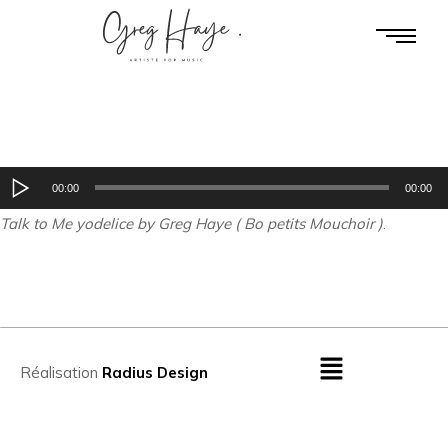
Lecteur
00:00
00:00
audio
Talk to Me yodelice by Greg Haye ( Bo petits Mouchoir )
.
Réalisation
Radius Design