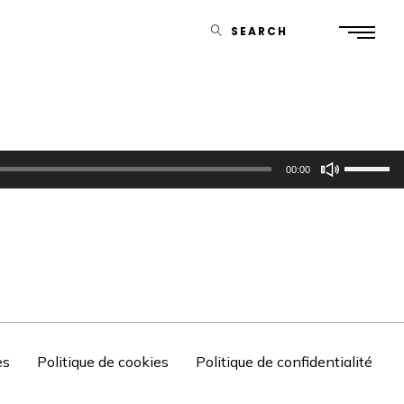
SEARCH
Utilisez
00:00
les
flèches
haut/bas
pour
augmente
ou
diminuer
es
Politique de cookies
Politique de confidentialité
le