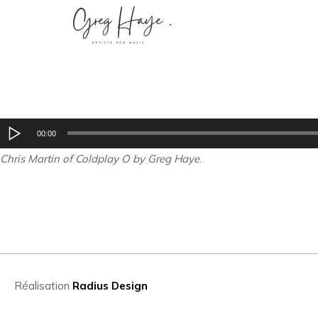
Lecteur
00:00
audio
Chris Martin of Coldplay O by Greg Haye
.
Réalisation
Radius Design