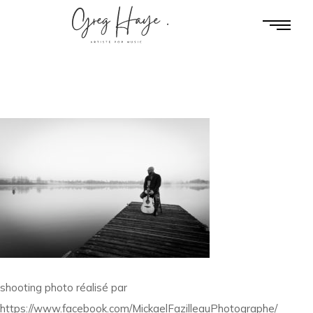
shooting photo réalisé par
https://www.facebook.com/MickaelFazilleauPhotographe/