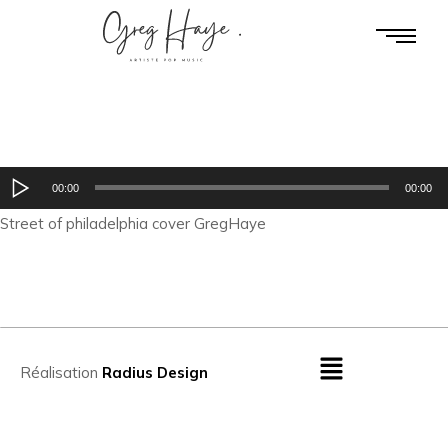
Lecteur
00:00
00:00
audio
Street of philadelphia cover GregHaye
Réalisation
Radius Design