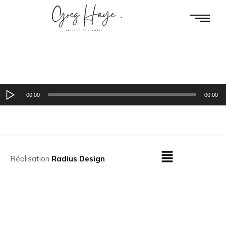
Lecteur
00:00
00:00
audio
Réalisation
Radius Design