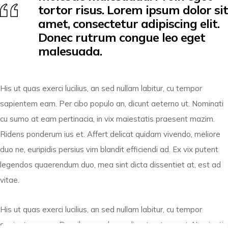
tortor risus. Lorem ipsum dolor sit
amet, consectetur adipiscing elit.
Donec rutrum congue leo eget
malesuada.
His ut quas exerci lucilius, an sed nullam labitur, cu tempor
sapientem eam. Per cibo populo an, dicunt aeterno ut. Nominati
cu sumo at eam pertinacia, in vix maiestatis praesent mazim.
Ridens ponderum ius et. Affert delicat quidam vivendo, meliore
duo ne, euripidis persius vim blandit efficiendi ad. Ex vix putent
legendos quaerendum duo, mea sint dicta dissentiet at, est ad
vitae.
His ut quas exerci lucilius, an sed nullam labitur, cu tempor
sapientem eam. Per cibo populo an, dicunt aeterno ut. Nominati