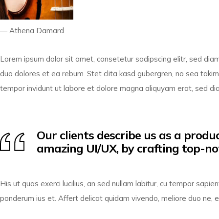
Athena Damard
Lorem ipsum dolor sit amet, consetetur sadipscing elitr, sed di
duo dolores et ea rebum. Stet clita kasd gubergren, no sea taki
tempor invidunt ut labore et dolore magna aliquyam erat, sed di
Our clients describe us as a prod
amazing UI/UX, by crafting top-no
His ut quas exerci lucilius, an sed nullam labitur, cu tempor sap
ponderum ius et. Affert delicat quidam vivendo, meliore duo ne, eu