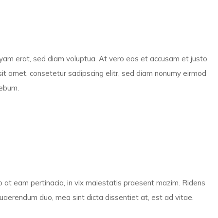
uyam erat, sed diam voluptua. At vero eos et accusam et justo
sit amet, consetetur sadipscing elitr, sed diam nonumy eirmod
rebum.
mo at eam pertinacia, in vix maiestatis praesent mazim. Ridens
quaerendum duo, mea sint dicta dissentiet at, est ad vitae.