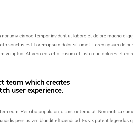
am nonumy eirmod tempor invidunt ut labore et dolore magna aliq
mata sanctus est Lorem ipsum dolor sit amet. Lorem ipsum dolor 
am voluptua. At vero eos et accusam et justo duo dolores et ea 
uct team which creates
tch user experience.
ientem eam. Per cibo populo an, dicunt aeterno ut. Nominati cu su
ripidis persius vim blandit efficiendi ad. Ex vix putent legendos 